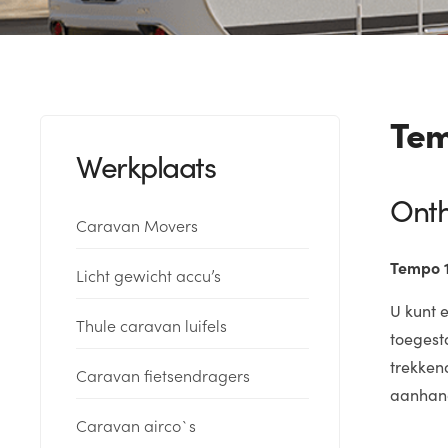
Tem
Werkplaats
Onth
Caravan Movers
Tempo 1
Licht gewicht accu’s
U kunt 
Thule caravan luifels
toegest
trekken
Caravan fietsendragers
aanhang
Caravan airco`s