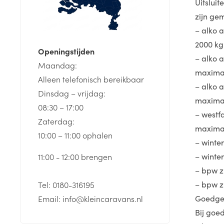
Uitslui
zijn ge
– alko 
2000 kg
Openingstijden
– alko 
Maandag:
maxima
Alleen telefonisch bereikbaar
– alko 
Dinsdag – vrijdag:
maximaa
08:30 – 17:00
– westfa
Zaterdag:
maxima
10:00 – 11:00 ophalen
– winte
– winte
11:00 - 12:00 brengen
– bpw z
– bpw z
Tel: 0180-316195
Goedgek
Email: info@kleincaravans.nl
Bij goe