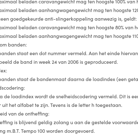
aximaal beladen caravangewicht mag ten hoogste 100% van he
aximaal beladen aanhangwagengewicht mag ten hoogste 120% 
geen goedgekeurde anti-slingerkoppeling aanwezig is, geldt:
aximaal beladen caravangewicht mag ten hoogste 80% van het
aximaal beladen aanhangwagengewicht mag ten hoogste 110% 
om banden:
anden staat een dot nummer vermeld. Aan het einde hiervan sta
rbeeld de band in week 24 van 2006 is geproduceerd.
ex:
anden staat de bandenmaat daarna de loadindex (een getal 
dscodering:
a de loadindex wordt de snelheidscodering vermeld. Dit is een 
 uit het alfabet te zijn. Tevens is de letter h toegestaan.
eid van de ontheffing:
effing is blijvend geldig zolang u aan de gestelde voorwaarden
ng m.B.T. Tempo 100 worden doorgevoerd.