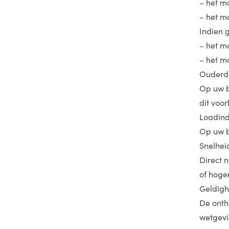
– het m
– het m
Indien 
– het m
– het m
Ouderd
Op uw b
dit voo
Loadind
Op uw b
Snelhei
Direct n
of hoger
Geldigh
De onth
wetgevi