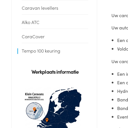
Caravan levellers
Uw cara
Alko ATC
Uw auto 
CaraCover
Een 
Vold
Tempo 100 keuring
Uw cara
Werkplaats informatie
Een 
Een 
Hydr
Band
Bande
Even