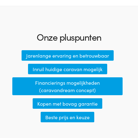
Onze pluspunten
Jarenlange ervaring en betrouwbaar
Inruil huidige caravan mogelijk
Financierings mogelijkheden
(caravandream concept)
Kopen met bovag garantie
Beste prijs en keuze