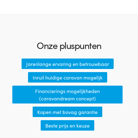
Onze pluspunten
Jarenlange ervaring en betrouwbaar
Inruil huidige caravan mogelijk
Financierings mogelijkheden
(caravandream concept)
Kopen met bovag garantie
Beste prijs en keuze