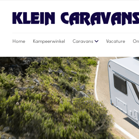
Home
Kampeerwinkel
Caravans
Vacature
On