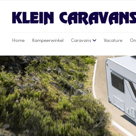
Home
Kampeerwinkel
Caravans
Vacature
On