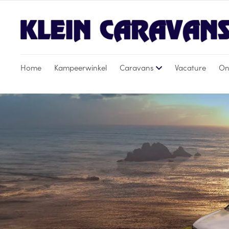
Home
Kampeerwinkel
Caravans
Vacature
On