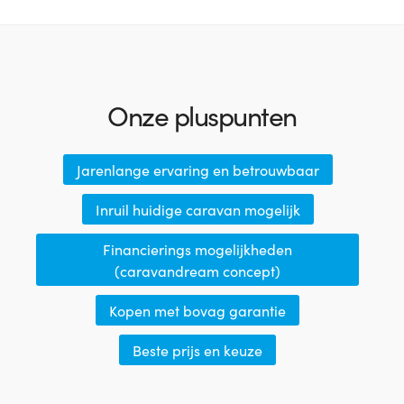
Onze pluspunten
Jarenlange ervaring en betrouwbaar
Inruil huidige caravan mogelijk
Financierings mogelijkheden
(caravandream concept)
Kopen met bovag garantie
Beste prijs en keuze