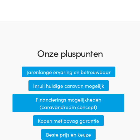
Onze pluspunten
Jarenlange ervaring en betrouwbaar
Inruil huidige caravan mogelijk
Financierings mogelijkheden
(caravandream concept)
Kopen met bovag garantie
Beste prijs en keuze